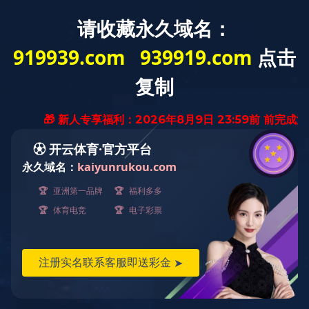

语言
九游（中国）
行业动态
网站首页
>
新闻
>
行业动态
>
公司新闻
行业动态
技术文章